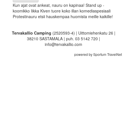
Kun ajat ovat ankeat, nauru on kapinaa! Stand up -
koomikko Iikka Kiven tuore koko illan komediaspesiaali
Protestinauru etsii hauskempaa huomista meille kaikille!
Tervakallio Camping
(2520593-4) | Uittomiehenkatu 26 |
38210 SASTAMALA | puh. 03 5142 720 |
info@tervakallio.com
powered by Sportum TravelNet