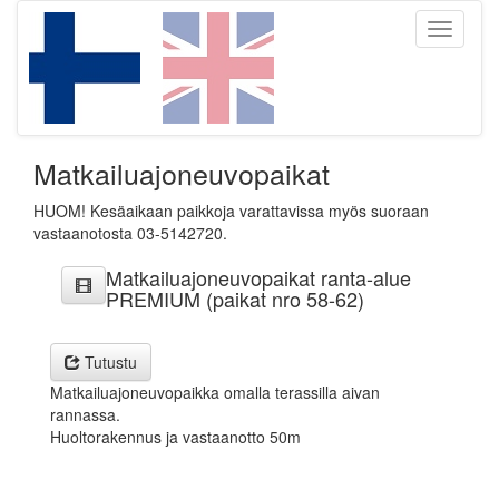
Toggle
navigati
Matkailuajoneuvopaikat
HUOM! Kesäaikaan paikkoja varattavissa myös suoraan
vastaanotosta 03-5142720.
Matkailuajoneuvopaikat ranta-alue
PREMIUM (paikat nro 58-62)
Tutustu
Matkailuajoneuvopaikka omalla terassilla aivan
rannassa.
Huoltorakennus ja vastaanotto 50m